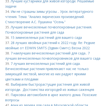
33.
Лучшие кустарники для живой изгороди. Решаемые
задачи
34.
Им не страшны зимы угрозы .. Урок литературного
чтения. Тема: "Анализ лирических произведений.
Стихотворение А.С. Пушкина "Осень"
35.
Лучшие вечнозеленые почвопокровные растения.
Почвопокровные растения для сада
36.
15 зимнезеленых растений для вашего сада
37.
28 лучших хвойных растений к 2022 году. Re: Редкие
хвойные от EDWIN SMITS (Эдвин Смитс) Весна 2022
38.
7 наилучших вечнозеленых растений для сада.. 7
лучших вечнозеленых почвопокровников для вашего сада
39.
7 лучших вечнозеленых растений для сада.
Вечнозелёные растения привлекают нас не только
зимующей листвой, многие из них радуют яркими
цветками и плодами
40.
Выбираем быстрорастущие растения для живой
изгороди. Достоинства изгородей из живых саженцев
41.
Парковка автомобиля в арке жилого дома. Похожие
вопросы
42.
Арки из дерева для сада в Московской области.