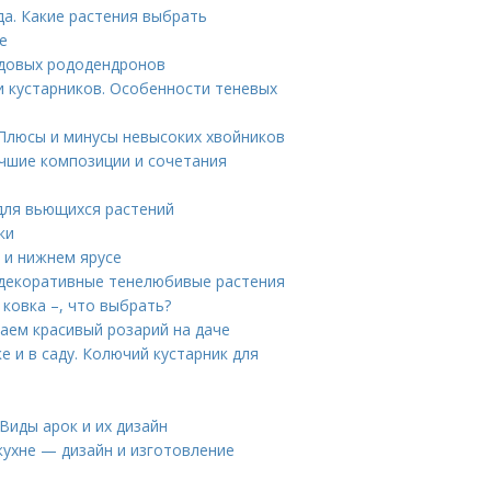
а. Какие растения выбрать
е
идовых рододендронов
и кустарников. Особенности теневых
 Плюсы и минусы невысоких хвойников
учшие композиции и сочетания
 для вьющихся растений
ки
 и нижнем ярусе
и декоративные тенелюбивые растения
 ковка –, что выбрать?
аем красивый розарий на даче
е и в саду. Колючий кустарник для
 Виды арок и их дизайн
 кухне — дизайн и изготовление