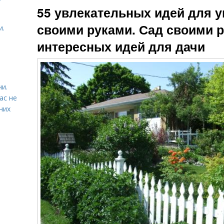
55 увлекательных идей для 
своими руками. Сад своими р
и.
интересных идей для дачи
чи.
ас не
них