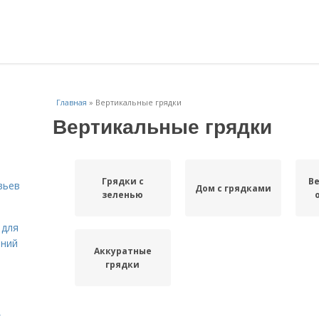
Главная
»
Вертикальные грядки
Вертикальные грядки
Грядки с
В
вьев
Дом с грядками
зеленью
 для
ений
Аккуратные
грядки
х