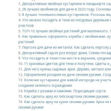
1.
Декоративные хвойные кустарники в ландшафте сад
2.
28 лучших хвойников для дачи в 2023 году. Сосновы
3.
8 лучших теневыносливых кустарников. Роскошь в
4.
Что можно посадить в тени из плодовых деревьев 
участков
5.
ТОП-10 лучших хвойных растений для маленького..
6.
Как правильно оформлять клумбы с хвойниками: л
растений
7.
Пергола для дачи из металла. Как сделать перголу
8.
Декоративный сад из роз вокруг дома. Схемы посад
9.
Что посадить в тенистом месте в верхнем, среднем
10.
11 красивых цветов для тени и полутени. Цветы 
11.
Для чего нужны садовые арки. Дерево, металл или
12.
Оформления розария на даче своими руками. Созд
13.
Колючие кустарники для живой изгороди на участк
создания зеленого ограждения
14.
Клумба с розами и камнями. Подходящие сорта
15.
Как сделать арку из гипсокартона своими руками..
16.
Как сделать арку на кухне своими руками. Арка на
своими руками