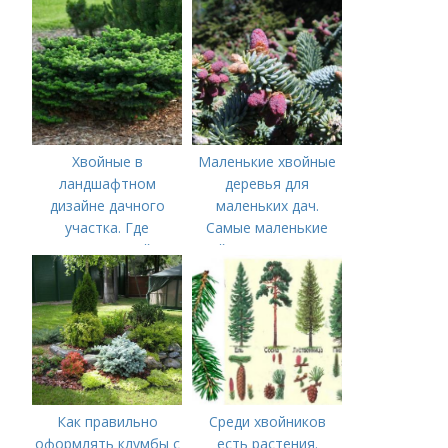
Хвойные в
Маленькие хвойные
ландшафтном
деревья для
дизайне дачного
маленьких дач.
участка. Где
Самые маленькие
размещать хвойные
хвойные деревья для
деревья и кустарники
небольших дачных
участков
Как правильно
Среди хвойников
оформлять клумбы с
есть растения.