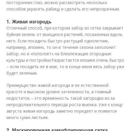
посторонних глаз, можно рассмотреть несколько
способов украсить рабицу и сделать его непрозрачным.
1. Живая изгородь
Отличный способ, при котором забор из сетки закрывает
буйная зелень от вьющихся растений, посаженных вдоль
него. Если посадить быстро растущий однолетник,
например, ипомею, то он в течение сезона заполонит
забор, но и «поползет» на близлежащие огородные
культуры и постройки.Разрастается ипомея очень быстро
– если посадить ее в мае, то в конце июня весь забор уже
будет зеленым.
Преимущество живой изгороди в ее естественной
красоте и высоком уровне затененности, а главный
недостаток – это временность такой загородки из-за
непродолжительного периода роста вьюнка. Уже к концу
августа живая изгородь заметно поредеет и появится
много сухих листьев.
2. Маскировочная камуфлирующая сетка