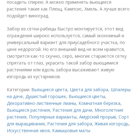
посадить спирею. А можно применять вьющиеся
растения такие как Плющ, Кампсис, Хмель. А лучше всего
подойдет виноград.
Забор из сетки-рабицы быстро монтируется, этот вид
ограждения широко используется, самый экономный и
универсальный вариант для приусадебного участка, по
цене недорогой. Но его внешний вид не всем нравится,
смотрится как-то скучно, серо, многие стараются сетку
спрятать от глаз, украсить такой забор вьющимися
растениями или вдоль забора высаживают живую
изгородь из кустарников.
Категории:
Вьющиеся цвета
,
Цвета для забора
,
Шпалеры
на даче
,
Душистый горошек
,
Вьющиеся цветы
,
Декоративно-лиственные лианы
,
Комнатная березка
,
Вьющиеся растения
,
Растения для дачи
,
Многолетние
растения
,
Популярные варианты
,
Амурский прорыв
,
Сорт
для выращивания
,
Растения для забора
,
Живая изгородь
,
Искусственная хвоя
,
Камышовые маты