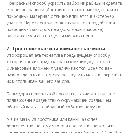
Прекрасный способ украсить забор из рабицы и сделать
его непрозрачным. Достоинства этого метода налицо –
природный материал отлично впишется в экстерьер
участка. Через несколько лет камыш от воздействия
природных факторов (осадков, жары и мороза)
рассыплется и его придется менять снова.
7. Тростниковые или камышовые маты
Это хорошая альтернатива предыдущему способу,
которая сводит трудозатраты к минимуму, но зато
финансовые вложения увеличиваются. Все что вам
нужно сделать в этом случае – купить маты и закрепить
их к столбикам вашего забора.
Благодаря специальной пропитке, такие маты менее
подвержены воздействию окружающей среды, чем
обычный камыш, собранный собственноручно.
А еще маты из тростника или камыша более
долговечные, потому что они состоят из нескольких
слоев материала, их толщина может быть от 1,5 до 3см.