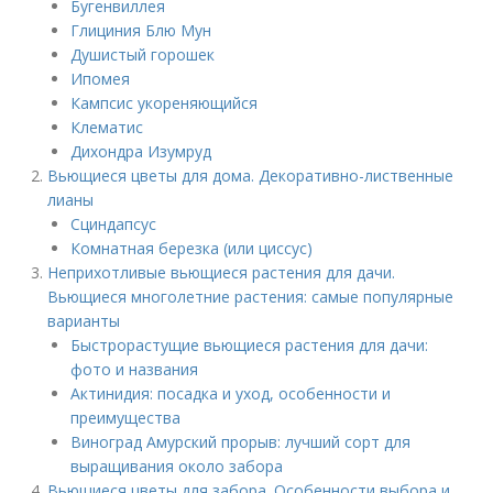
Бугенвиллея
Глициния Блю Мун
Душистый горошек
Ипомея
Кампсис укореняющийся
Клематис
Дихондра Изумруд
Вьющиеся цветы для дома. Декоративно-лиственные
лианы
Сциндапсус
Комнатная березка (или циссус)
Неприхотливые вьющиеся растения для дачи.
Вьющиеся многолетние растения: самые популярные
варианты
Быстрорастущие вьющиеся растения для дачи:
фото и названия
Актинидия: посадка и уход, особенности и
преимущества
Виноград Амурский прорыв: лучший сорт для
выращивания около забора
Вьющиеся цветы для забора. Особенности выбора и