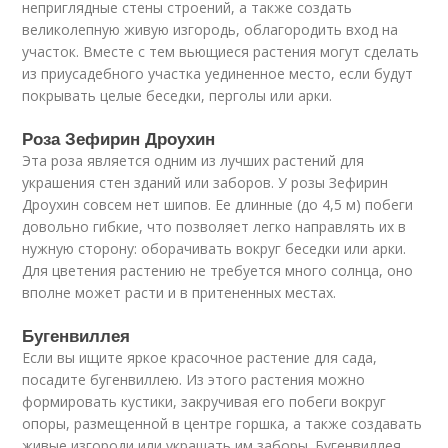
неприглядные стены строений, а также создать
великолепную живую изгородь, облагородить вход на
участок. Вместе с тем вьющиеся растения могут сделать
из приусадебного участка уединенное место, если будут
покрывать целые беседки, перголы или арки.
Роза Зефирин Дроухин
Эта роза является одним из лучших растений для
украшения стен зданий или заборов. У розы Зефирин
Дроухин совсем нет шипов. Ее длинные (до 4,5 м) побеги
довольно гибкие, что позволяет легко направлять их в
нужную сторону: оборачивать вокруг беседки или арки.
Для цветения растению не требуется много солнца, оно
вполне может расти и в притененных местах.
Бугенвиллея
Если вы ищите яркое красочное растение для сада,
посадите бугенвиллею. Из этого растения можно
формировать кустики, закручивая его побеги вокруг
опоры, размещенной в центре горшка, а также создавать
живые изгороди или украшать им заборы. Бугенвиллея