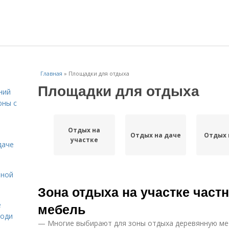
Главная
»
Площадки для отдыха
Площадки для отдыха
ний
юны с
Отдых на
Отдых на даче
Отдых 
участке
даче
нной
Зона отдыха на участке част
е
мебель
роди
— Многие выбирают для зоны отдыха деревянную меб