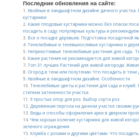
Последние обновления на сайте:
1.
Хвойные в ландшафтном дизайне дачного участка. 
кустарники
2.
Какие плодовые кустарники можно без опаски поса
посадить в саду: популярные культуры и рекомендуе
3.
Все о посадке деревьев. Подготовка посадочной я
4.
Тенелюбивые и теневыносливые кустарники и дерев
5.
Неприхотливые тенелюбивые растения для сада.. 
6.
Какие растения не рекомендуются для живой изгор
7.
Топ-31 лучших Растений для живой изгороди. Жива
8.
Огород в тени или полутении. Что посадить в тени
9.
Хвойные в ландшафтном дизайне. Особенности
10.
Тенелюбивые цветы и растения для сада и клумб.
степени затененности участка
11.
9 простых опор для роз. Выбор сорта роз
12.
Деревянная пергола на дачном участке своими ру
13.
Виды и способы оформления арки в дверном проё
14.
Чем хороши колючие кустарники для живой изгоро
зеленого ограждения
15.
Клумба с розами и другими цветами. Что посадить