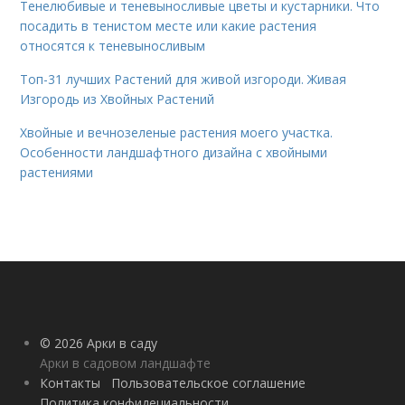
Тенелюбивые и теневыносливые цветы и кустарники. Что
посадить в тенистом месте или какие растения
относятся к теневыносливым
Топ-31 лучших Растений для живой изгороди. Живая
Изгородь из Хвойных Растений
Хвойные и вечнозеленые растения моего участка.
Особенности ландшафтного дизайна с хвойными
растениями
© 2026 Арки в саду
Арки в садовом ландшафте
Контакты
Пользовательское соглашение
Политика конфидециальности