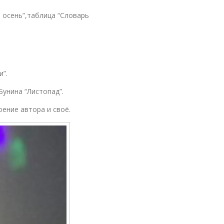
я осень”,таблица “Словарь
и”.
Бунина “Листопад”.
оение автора и своё.