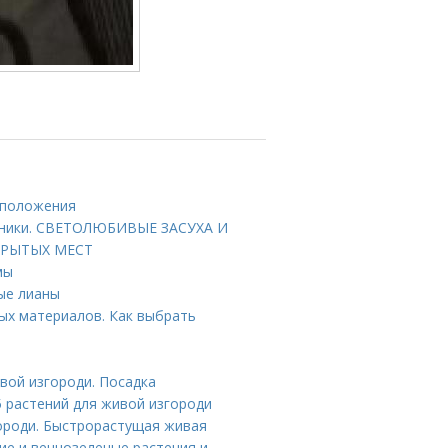
сположения
арники. СВЕТОЛЮБИВЫЕ ЗАСУХА И
КРЫТЫХ МЕСТ
мы
вые лианы
ых материалов. Как выбрать
вой изгороди. Посадка
5 растений для живой изгороди
ороди. Быстрорастущая живая
ие и вечнозеленые растения и