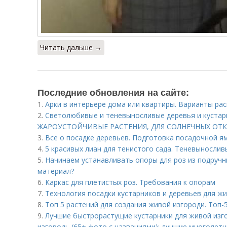
Читать дальше →
Последние обновления на сайте:
1.
Арки в интерьере дома или квартиры. Варианты ра
2.
Светолюбивые и теневыносливые деревья и куст
ЖАРОУСТОЙЧИВЫЕ РАСТЕНИЯ, ДЛЯ СОЛНЕЧНЫХ ОТ
3.
Все о посадке деревьев. Подготовка посадочной я
4.
5 красивых лиан для тенистого сада. Теневыносли
5.
Начинаем устанавливать опоры для роз из подручн
материал?
6.
Каркас для плетистых роз. Требования к опорам
7.
Технология посадки кустарников и деревьев для жи
8.
Топ 5 растений для создания живой изгороди. Топ-
9.
Лучшие быстрорастущие кустарники для живой изг
изгородь (65+ фото с названиями): лучшие многолетн