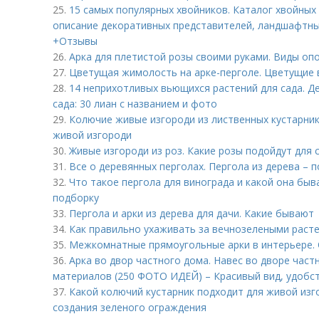
25.
15 самых популярных хвойников. Каталог хвойных 
описание декоративных представителей, ландшафтны
+Отзывы
26.
Арка для плетистой розы своими руками. Виды оп
27.
Цветущая жимолость на арке-перголе. Цветущие 
28.
14 неприхотливых вьющихся растений для сада. 
сада: 30 лиан с названием и фото
29.
Колючие живые изгороди из лиственных кустарник
живой изгороди
30.
Живые изгороди из роз. Какие розы подойдут для 
31.
Все о деревянных перголах. Пергола из дерева – 
32.
Что такое пергола для винограда и какой она быв
подборку
33.
Пергола и арки из дерева для дачи. Какие бывают
34.
Как правильно ухаживать за вечнозелеными раст
35.
Межкомнатные прямоугольные арки в интерьере.
36.
Арка во двор частного дома. Навес во дворе част
материалов (250 ФОТО ИДЕЙ) – Красивый вид, удобс
37.
Какой колючий кустарник подходит для живой изг
создания зеленого ограждения