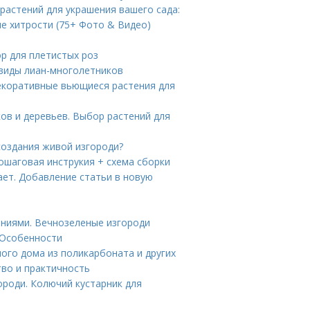
растений для украшения вашего сада:
е хитрости (75+ Фото & Видео)
ор для плетистых роз
виды лиан-многолетников
Декоративные вьющиеся растения для
ов и деревьев. Выбор растений для
создания живой изгороди?
пошаговая инструкия + схема сборки
ает. Добавление статьи в новую
ениями. Вечнозеленые изгороди
 Особенности
ного дома из поликарбоната и других
тво и практичность
ороди. Колючий кустарник для