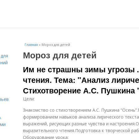
Главная
»
Мороз для детей
Мороз для детей
 для
ений
Им не страшны зимы угрозы .
чтения. Тема: "Анализ лирич
Стихотворение А.С. Пушкина 
Цели:
вьев
Знакомство со стихотворением А.С. Пушкина “Осень”
формированием навыков анализа лирического текста, 
.
выражений, рисующих разные чувства и настроения.О
ами
выразительного чтения.Подготовка к творческой раб
Оборудование урока: