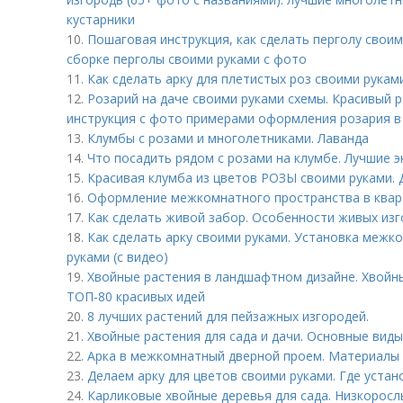
кустарники
10.
Пошаговая инструкция, как сделать перголу своим
сборке перголы своими руками с фото
11.
Как сделать арку для плетистых роз своими рукам
12.
Розарий на даче своими руками схемы. Красивый 
инструкция с фото примерами оформления розария в 
13.
Клумбы с розами и многолетниками. Лаванда
14.
Что посадить рядом с розами на клумбе. Лучшие 
15.
Красивая клумба из цветов РОЗЫ своими руками. 
16.
Оформление межкомнатного пространства в квар
17.
Как сделать живой забор. Особенности живых из
18.
Как сделать арку своими руками. Установка межк
руками (с видео)
19.
Хвойные растения в ландшафтном дизайне. Хвойн
ТОП-80 красивых идей
20.
8 лучших растений для пейзажных изгородей.
21.
Хвойные растения для сада и дачи. Основные вид
22.
Арка в межкомнатный дверной проем. Материалы 
23.
Делаем арку для цветов своими руками. Где устан
24.
Карликовые хвойные деревья для сада. Низкоросл