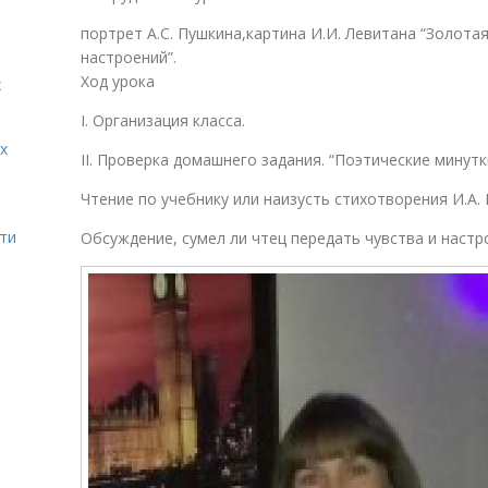
портрет А.С. Пушкина,картина И.И. Левитана “Золота
настроений”.
Ход урока
х
I. Организация класса.
х
II. Проверка домашнего задания. “Поэтические минутк
Чтение по учебнику или наизусть стихотворения И.А. 
ти
Обсуждение, сумел ли чтец передать чувства и настр