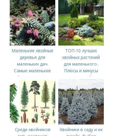
Маленькие хвойные
ТОП-10 лучших
деревья для
хвойных растений
маленьких дач.
для маленького..
Самые маленькие
Плюсы и минусы
хвойные деревья для
невысоких хвойников
небольших дачных
участков
Среди хвойников
Хвойники в саду и их