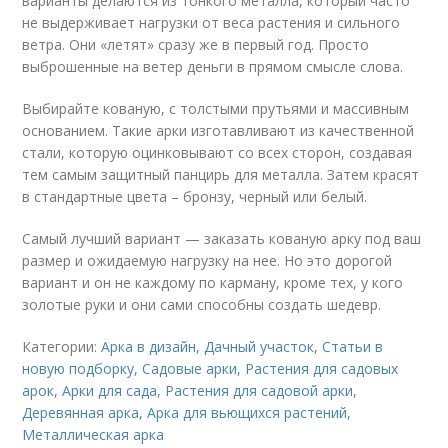
варианты делаются из тонкого металла, который часто
не выдерживает нагрузки от веса растения и сильного
ветра. Они «летят» сразу же в первый год. Просто
выброшенные на ветер деньги в прямом смысле слова.
Выбирайте кованую, с толстыми прутьями и массивным
основанием. Такие арки изготавливают из качественной
стали, которую оцинковывают со всех сторон, создавая
тем самым защитный панцирь для металла. Затем красят
в стандартные цвета – бронзу, черный или белый.
Самый лучший вариант — заказать кованую арку под ваш
размер и ожидаемую нагрузку на нее. Но это дорогой
вариант и он не каждому по карману, кроме тех, у кого
золотые руки и они сами способны создать шедевр.
Категории:
Арка в дизайн
,
Дачный участок
,
Статьи в
новую подборку
,
Садовые арки
,
Растения для садовых
арок
,
Арки для сада
,
Растения для садовой арки
,
Деревянная арка
,
Арка для вьющихся растений
,
Металлическая арка