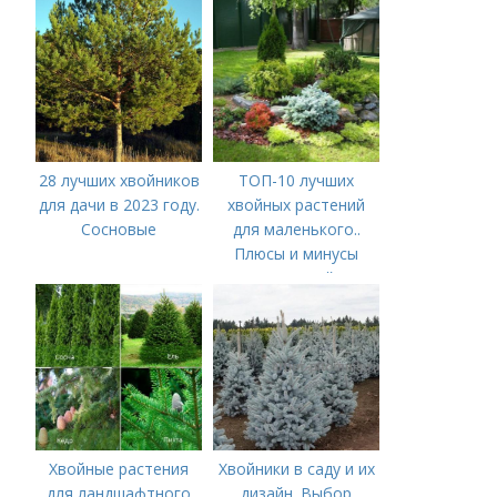
28 лучших хвойников
ТОП-10 лучших
для дачи в 2023 году.
хвойных растений
Сосновые
для маленького..
Плюсы и минусы
невысоких хвойников
Хвойные растения
Хвойники в саду и их
для ландшафтного
дизайн. Выбор