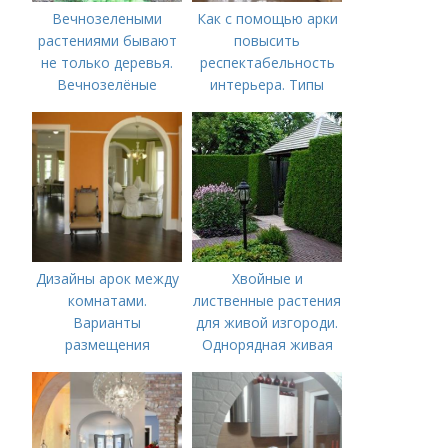
Вечнозелеными
Как с помощью арки
растениями бывают
повысить
не только деревья.
респектабельность
Вечнозелёные
интерьера. Типы
растения
арок, где и как их
используют в
интерьере квартиры
Дизайны арок между
Хвойные и
комнатами.
лиственные растения
Варианты
для живой изгороди.
размещения
Однорядная живая
изгородь