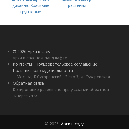
дизайна. Красивые
растений
групповые
композиции с
хвойными
растениями в саду
© 2026 Арки в саду
Арки в садовом ландшафте
Контакты
Пользовательское соглашение
Политика конфидециальности
г. Москва, Б.Сухаревский 13 стр.3, м. Сухаревская
Обратная связь
Копирование разрешено при указании обратной
гиперссылки.
© 2026,
Арки в саду
.