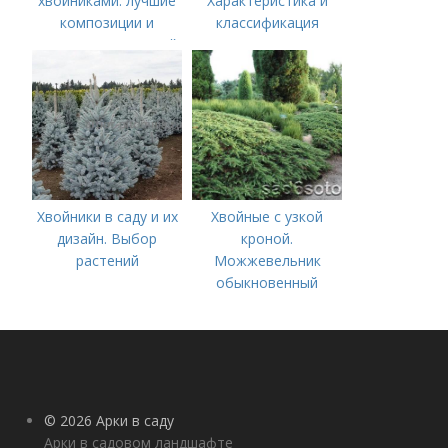
хвойниками: лучшие
Характеристика и
композиции и
классификация
сочетания растений
Хвойники в саду и их
Хвойные с узкой
дизайн. Выбор
кроной.
растений
Можжевельник
обыкновенный
(Juniperus communis)
© 2026 Арки в саду
Арки в садовом ландшафте