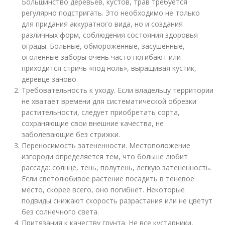
Большинство деревьев, кустов, трав требуется
регулярно подстригать. Это необходимо не только
для придания аккуратного вида, но и создания
различных форм, соблюдения состояния здоровья
ограды. Больные, обмороженные, засушенные,
оголенные заборы очень часто погибают или
приходится стричь «под ноль», выращивая кустик,
деревце заново.
Требовательность к уходу. Если владельцу территории
не хватает времени для систематической обрезки
растительности, следует приобретать сорта,
сохраняющие свои внешние качества, не
заболевающие без стрижки.
Переносимость затененности. Местоположение
изгороди определяется тем, что больше любит
рассада: солнце, тень, полутень, легкую затененность.
Если светолюбивое растение посадить в теневое
место, скорее всего, оно погибнет. Некоторые
подвиды снижают скорость разрастания или не цветут
без солнечного света.
Притязания к качеству грунта. Не все кустарники,