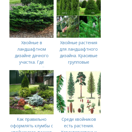
Хвойные в
Хвойные растения
ландшафтном
для ландшафтного
дизайне дачного
дизайна. Красивые
участка. Где
групповые
размещать хвойные
композиции с
деревья и кустарники
хвойными
растениями в саду
Как правильно
Среди хвойников
оформлять клумбы с
есть растения.