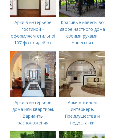
Арки в интерьере
Красивые навесы во
гостиной –
дворе частного дома
оформляем стильно!
своими руками.
107 фото идей от
Навесы из
профи!
поликарбоната —
самостоятельное
изготовление и
особенности
проектирования (100
фото)
Арки в интерьере
Арки в жилом
дома или квартиры.
интерьере.
Варианты
Преимущества и
расположения
недостатки