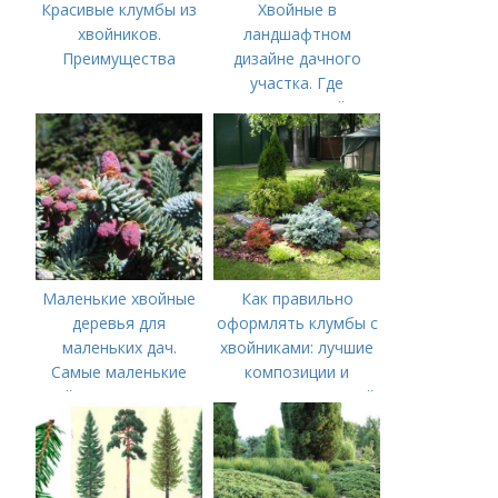
Красивые клумбы из
Хвойные в
хвойников.
ландшафтном
Преимущества
дизайне дачного
участка. Где
размещать хвойные
деревья и кустарники
Маленькие хвойные
Как правильно
деревья для
оформлять клумбы с
маленьких дач.
хвойниками: лучшие
Самые маленькие
композиции и
хвойные деревья для
сочетания растений
небольших дачных
участков