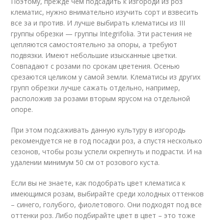
Поэтому, прежде чем подсадить к изгороди из роз
клематис, нужно внимательно изучить сорт и взвесить
все за и против. И лучше выбирать клематисы из III
группы обрезки — группы Integrifolia. Эти растения не
цепляются самостоятельно за опоры, а требуют
подвязки. Имеют небольшие изысканные цветки.
Совпадают с розами по срокам цветения. Осенью
срезаются целиком у самой земли. Клематисы из других
групп обрезки лучше сажать отдельно, например,
расположив за розами вторым ярусом на отдельной
опоре.
При этом подсаживать данную культуру в изгородь
рекомендуется не в год посадки роз, а спустя несколько
сезонов, чтобы розы успели окрепнуть и подрасти. И на
удалении минимум 50 см от розового куста.
Если вы не знаете, как подобрать цвет клематиса к
имеющимся розам, выбирайте среди холодных оттенков
– синего, голубого, фиолетового. Они подходят под все
оттенки роз. Либо подбирайте цвет в цвет – это тоже