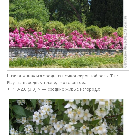
Низкая живая изгородь из почвопокровной розы 'Fair
Play' на переднем плане; фото автора
1,0-2,0 (3,0) м — средние живые изгороди;