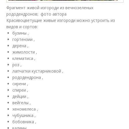
Фрагмент живой изгороди из вечнозеленых
рододендронов; фото автора
Красивоцветущие живые изгороди можно устроить из
видов и сортов:
бузины ,
гортензии ,
дерена ,
жимолости ,
клематиса ,
роз ,
лапчатки кустарниковой ,
рододендрона ,
сирени ,
спиреи ,
дейции ,
вейгелы ,
хеномелеса ,
чубушника ,
бобовника ,
калины .