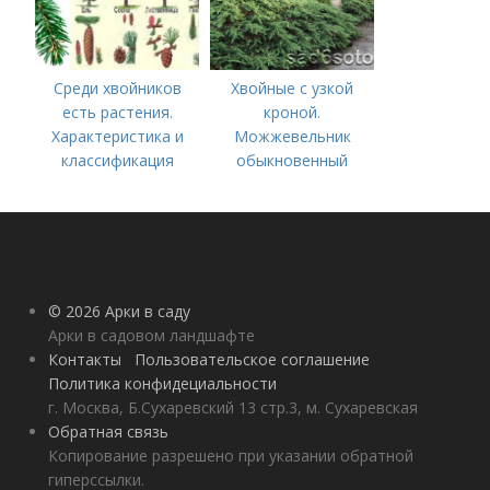
Среди хвойников
Хвойные с узкой
есть растения.
кроной.
Характеристика и
Можжевельник
классификация
обыкновенный
(Juniperus communis)
© 2026 Арки в саду
Арки в садовом ландшафте
Контакты
Пользовательское соглашение
Политика конфидециальности
г. Москва, Б.Сухаревский 13 стр.3, м. Сухаревская
Обратная связь
Копирование разрешено при указании обратной
гиперссылки.