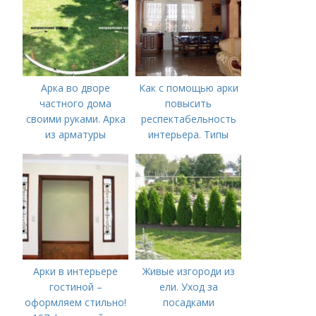
Арка во дворе
Как с помощью арки
частного дома
повысить
своими руками. Арка
респектабельность
из арматуры
интерьера. Типы
арок, где и как их
используют в
интерьере квартиры
Арки в интерьере
Живые изгороди из
гостиной –
ели. Уход за
оформляем стильно!
посадками