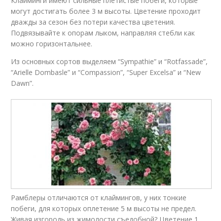
Клайминги имеют сильные плетистые побеги, которые
могут достигать более 3 м высоты. Цветение проходит
дважды за сезон без потери качества цветения.
Подвязывайте к опорам лыком, направляя стебли как
можно горизонтальнее.
Из основных сортов выделяем “Sympathie” и “Rotfassade”,
“Arielle Dombasle” и “Compassion”, “Super Excelsa” и “New
Dawn”.
Рамблеры отличаются от клаймингов, у них тонкие
побеги, для которых оплетение 5 м высоты не предел.
Живая изгородь из жимолости съедобной? Цветение 1