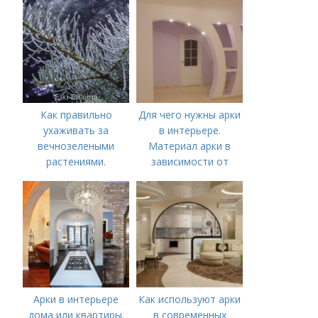
используют в
интерьере квартиры
Как правильно
Для чего нужны арки
ухаживать за
в интерьере.
вечнозелеными
Материал арки в
растениями.
зависимости от
Вечнозеленые
стиля помещения
изгороди
Арки в интерьере
Как используют арки
дома или квартиры.
в современных