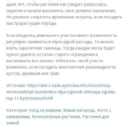
даже лет, чтобы растения как следует разрослись,
окрепли и начали выполнять свое целевое назначение.
Но реально сократить временные затраты, если посадить
быстрорастущие породы.
Если владелец земельного участка имеет возможность
регулярно заниматься пересадкой рассады, то можно
взять однолетние саженцы. Тогда каждую весну будет
нужно удалять остатки старого ограждения и
высаживать все заново. Избежать такой участи
возможно, если посадить многолетние разновидности
кустов, деревьев или трав.
Источник:
https://arki-v-sadu.aystroika.info/novosti/top-
vechnozelenyh-kustarnikov-dlya-izgorodi-zelenaya-ograda-
top-11-bystrorastushchih
Категории:
Уход за живыми
,
Живая изгородь
,
Фото с
названиями
,
Вечнозеленые растения
,
Растения для
живой