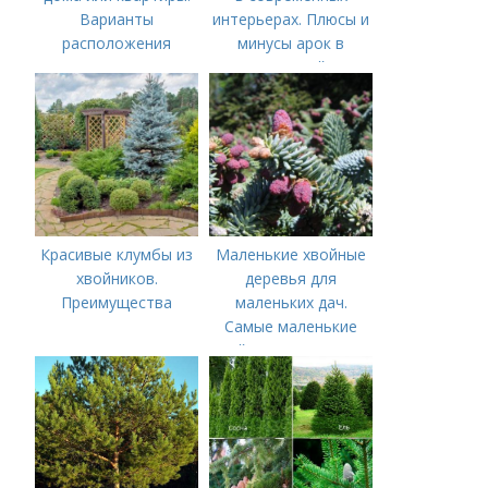
Варианты
интерьерах. Плюсы и
расположения
минусы арок в
гостиной
Красивые клумбы из
Маленькие хвойные
хвойников.
деревья для
Преимущества
маленьких дач.
Самые маленькие
хвойные деревья для
небольших дачных
участков