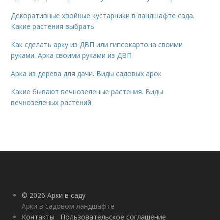
Декоративные хвойные кустарники в ландшафте сада.
Какие растения выбрать
Как сделать арку из ДВП или гипсокартона своими
руками. Арка своими руками из ДВП
Арка из дерева для дачи. Виды садовых арок
Какие бывают вечнозеленые растения. Виды
вечнозеленых растений
© 2026 Арки в саду
Арки в садовом ландшафте
Контакты
Пользовательское соглашение