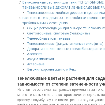
Вечнозеленые растения для тени. ТЕНЕЛЮБИВЫЕ
ТЕНЕВЫНОСЛИВЫЕ ДЕКОРАТИВНЫЕ САДОВЫЕ РА
Теневыносливые хвойные деревья и кустарники
Растения в тени дома. 33 тенелюбивые комнатны
требованиями к освещению
Общие рекомендации при выборе тенелюбивых
Светолюбивые, световые (гелиофиты)
Тенелюбивые или теневые
Теневыносливые (факультативные гелиофиты)
Декоративно-лиственные тенелюбивые растен
Алоказия
Аукуба японская
Аглаонема
Бегония королевская или Рекс
Тенелюбивые цветы и растения для сада
зависимости от степени затененности уч
Не стоит расстраиваться раньше времени из-за того
много тенистых мест, на котором хочется сделать п
красивую клумбу . Лучше посмотреть на эту ситуацию
зной в тени можно укрыться от солнечных лучей. А н