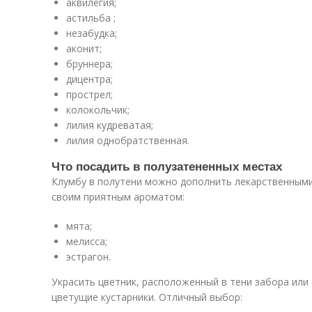
аквилегия;
астильба ;
незабудка;
аконит;
бруннера;
дицентра;
прострел;
колокольчик;
лилия кудреватая;
лилия однобратственная.
Что посадить в полузатененных местах
Клумбу в полутени можно дополнить лекарственными
своим приятным ароматом:
мята;
мелисса;
эстрагон.
Украсить цветник, расположенный в тени забора или
цветущие кустарники. Отличный выбор: