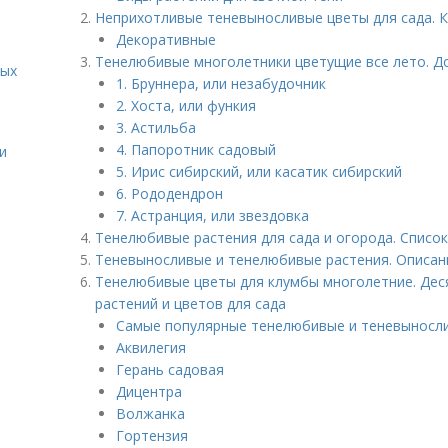
Неприхотливые теневыносливые цветы для сада. К
Декоративные
Тенелюбивые многолетники цветущие все лето. Д
вых
1. Бруннера, или незабудочник
2. Хоста, или функия
3. Астильба
4. Папоротник садовый
и
5. Ирис сибирский, или касатик сибирский
6. Рододендрон
7. Астранция, или звездовка
Тенелюбивые растения для сада и огорода. Списо
Теневыносливые и тенелюбивые растения. Описан
Тенелюбивые цветы для клумбы многолетние. Дес
растений и цветов для сада
Самые популярные тенелюбивые и теневыносл
Аквилегия
Герань садовая
Дицентра
Волжанка
Гортензия