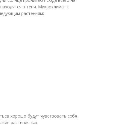
Лучи солнца проникают сюда всего на
 находятся в тени. Микроклимат с
ледующим растениям:
стьев хорошо будут чувствовать себя
акие растения как: