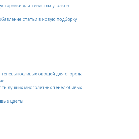
устарники для тенистых уголков
обавление статьи в новую подборку
к теневыносливых овощей для огорода
ие
ять лучших многолетних тенелюбивых
ивые цветы