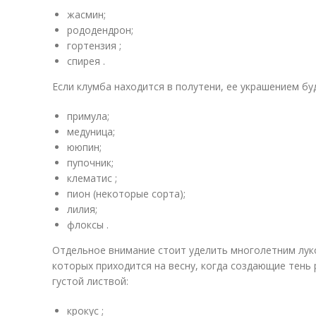
жасмин;
рододендрон;
гортензия ;
спирея .
Если клумба находится в полутени, ее украшением бу
примула;
медуница;
ююпин;
пупочник;
клематис ;
пион (некоторые сорта);
лилия;
флоксы .
Отдельное внимание стоит уделить многолетним лук
которых приходится на весну, когда создающие тень 
густой листвой:
крокус ;