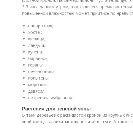
плотной кроной. Например, яблоня, густая ель, дуб. 
2-3 часа ранним утром, а оставшееся время растения
повышенной влажностью может прийтись по нраву с
папоротник;
хоста ;
кислица;
ландыш;
купена;
барвинок;
герань;
печеночница;
копытень;
морозник;
девясил;
ветреница дубравная.
Растения для теневой зоны
В тени деревьев с раскидистой кроной из крупных ли
хвойные кустарники: можжевельник и тсуги. А также т