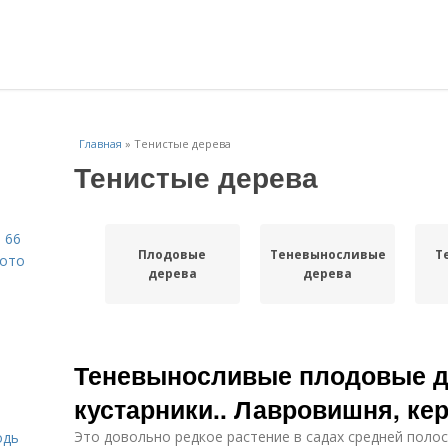
Главная
»
Тенистые дерева
Тенистые дерева
 66
Плодовые
Теневыносливые
Т
фото
дерева
дерева
Теневыносливые плодовые д
кустарники.. Лавровишня, ке
Это довольно редкое растение в садах средней полос
одь