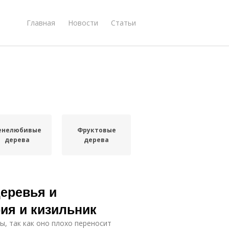
Главная
Новости
Статьи
енелюбивые
Фруктовые
дерева
дерева
еревья и
рия и кизильник
ы, так как оно плохо переносит