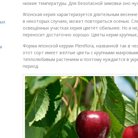
низкие температуры. Для безопасной зимовки оно ну
Японская керия характеризуется длительным весенне
в некоторых случаях, может повториться осенью. Сл
вых
освещённых участках керия цветёт обильнее. Но и н
переносит достаточно хорошо. Цветы керии крупные,
Форма японской керрии Pleniflora, названной так в ч
и
этот сорт имеет жёлтые цветы с крупными махровыми
теплолюбивым растением и поэтому нуждается в укры
период.