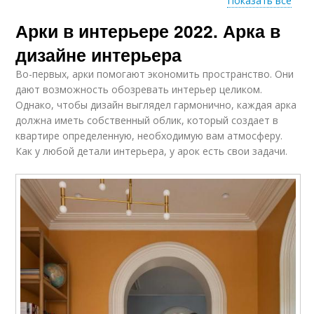
Показать все
Арки в интерьере 2022. Арка в
Трапециевидные
Классические арки
арки
дизайне интерьера
Во-первых, арки помогают экономить пространство. Они
дают возможность обозревать интерьер целиком.
Однако, чтобы дизайн выглядел гармонично, каждая арка
Круглые арки
Античные арки
должна иметь собственный облик, который создает в
квартире определенную, необходимую вам атмосферу.
Как у любой детали интерьера, у арок есть свои задачи.
Восточные арки
Тайские арки
Фигурные арки
Межкомнатные арки