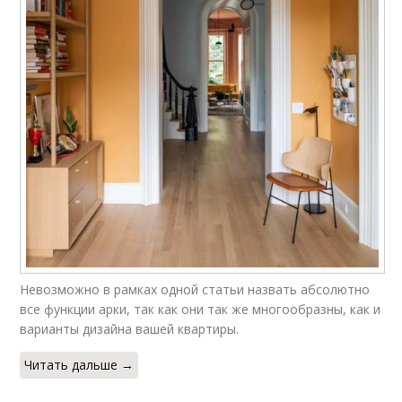
Арки вместо дверей
Сегментные арки
Арки для низких
Арка в современном
потолков
интерьере
Дизайн от
Арка в доме
профессионалов
Невозможно в рамках одной статьи назвать абсолютно
все функции арки, так как они так же многообразны, как и
Прямоугольная арка
Арка в квартире
варианты дизайна вашей квартиры.
Читать дальше →