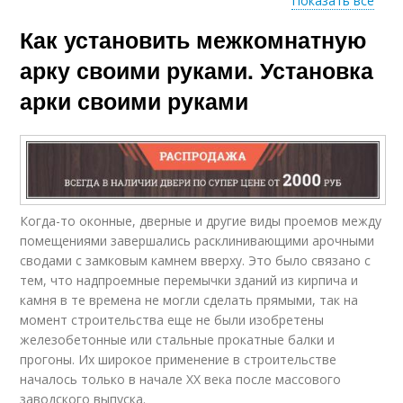
Показать все
Как установить межкомнатную
Гипсокартонные арки
Классические арки
арку своими руками. Установка
арки своими руками
Трапециевидные
Круглые арки
арки
Когда-то оконные, дверные и другие виды проемов между
Античные арки
Восточные арки
помещениями завершались расклинивающими арочными
сводами с замковым камнем вверху. Это было связано с
тем, что надпроемные перемычки зданий из кирпича и
камня в те времена не могли сделать прямыми, так на
момент строительства еще не были изобретены
Тайские арки
Фигурные арки
железобетонные или стальные прокатные балки и
прогоны. Их широкое применение в строительстве
началось только в начале ХХ века после массового
заводского выпуска.