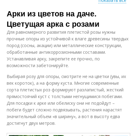
Показать все
Арки из цветов на даче.
Цвета на даче
Растения на арку
Цветущая арка с розами
Для равномерного развития плетистой розы нужны
прочные опоры из устойчивой к влаге древесины твердых
пород (сосны, акации) или металлические конструкции,
обработанные антикоррозионными составами.
Устанавливая арку, закрепите ее прочно, по
возможности забетонируйте.
Выбирая розу для опоры, смотрите не на цветки (увы, их
век короток), а на форму куста. Многие современные
сорта плетистых роз формируют разлапистый, жесткий
прямостоячий куст с толстыми негнущимися побегами.
Для посадки к арке или обелиску они не подойдут –
побеги будет сложно подвязывать, растения нарастят
значительный объем «в ширину», а вот в высоту едва
достигнут двух метров.