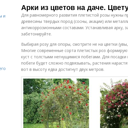
Арки из цветов на даче. Цвет
Для равномерного развития плетистой розы нужны пр
ы и
древесины твердых пород (сосны, акации) или метал
антикоррозионными составами. Устанавливая арку, з
забетонируйте.
Выбирая розу для опоры, смотрите не на цветки (увы, 
Многие современные сорта плетистых роз формирую
куст с толстыми негнущимися побегами. Для посадки 
побеги будет сложно подвязывать, растения нарастя
его
вот в высоту едва достигнут двух метров.