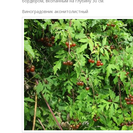
бордюром, вкопанным на глубину 30 см.
Виноградовник аконитолистный