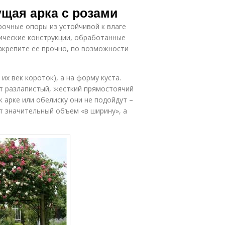
ущая арка с розами
очные опоры из устойчивой к влаге
лические конструкции, обработанные
акрепите ее прочно, по возможности
их век короток), а на форму куста.
т разлапистый, жесткий прямостоячий
к арке или обелиску они не подойдут –
т значительный объем «в ширину», а