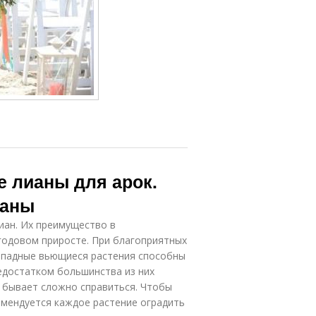
е лианы для арок.
ианы
иан. Их преимущество в
годовом приросте. При благоприятных
топадные вьющиеся растения способны
Недостатком большинства из них
 бывает сложно справиться. Чтобы
омендуется каждое растение оградить