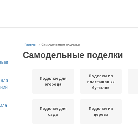
Главная
»
Самодельные поделки
Самодельные поделки
вьев
Поделки из
Поделки для
 для
пластиковых
огорода
ений
бутылок
вила
Поделки для
Поделки из
сада
дерева