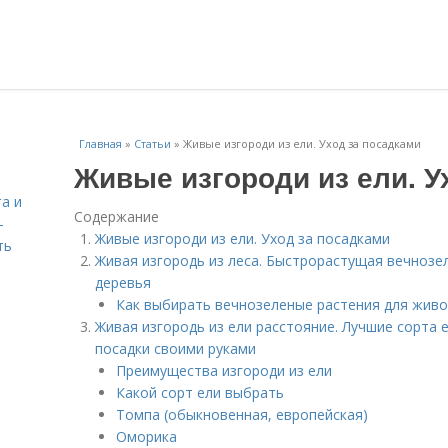
Главная
»
Статьи
»
Живые изгороди из ели. Уход за посадками
Живые изгороди из ели. У
а и
Содержание
–
Живые изгороди из ели. Уход за посадками
ть
Живая изгородь из леса. Быстрорастущая вечнозел
я
деревья
Как выбирать вечнозеленые растения для живо
Живая изгородь из ели расстояние. Лучшие сорта 
посадки своими руками
Преимущества изгороди из ели
Какой сорт ели выбрать
Томпа (обыкновенная, европейская)
Оморика