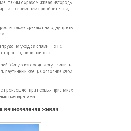
ние, таким образом живая изгородь
ире и со временем приобретет вид
росты также срезают на одну треть.
ра.
труда на уход за елями. Но не
 сторон годовой прирост.
елей. Живую изгородь могут лишить
ля, паутинный клещ. Состояние хвои
не произошло, при первых признаках
ыми препаратами.
я вечнозеленая живая