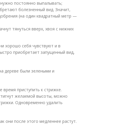
х нужно постоянно выпалывать;
бретают болезненный вид. Значит,
добрения (на один квадратный метр —
ачнут тянуться вверх, хвоя с нижних
ни хорошо себя чувствуют и в
быстро приобретает запущенный вид,
на дереве были зелеными и
е время приступить к стрижке.
остигнут желаемой высоты, можно
трижки. Одновременно удалить
ак они после этого медленнее растут.