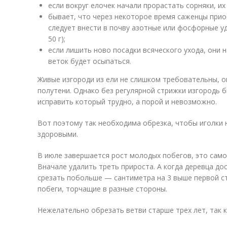
если вокруг елочек начали прорастать сорняки, и
бывает, что через некоторое время саженцы прио
следует внести в почву азотные или фосфорные у
50 г);
если лишить ново посадки всяческого ухода, они н
веток будет осыпаться.
Живые изгороди из ели не слишком требовательны, о
полутени. Однако без регулярной стрижки изгородь 
исправить который трудно, а порой и невозможно.
Вот поэтому так необходима обрезка, чтобы иголки 
здоровыми.
В июле завершается рост молодых побегов, это само
Вначале удалить треть прироста. А когда деревца д
срезать побольше — сантиметра на 3 выше первой с
побеги, торчащие в разные стороны.
Нежелательно обрезать ветви старше трех лет, так к