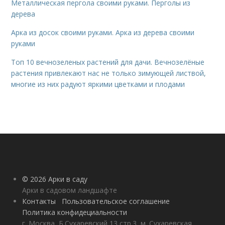
Металлическая пергола своими руками. Перголы из
дерева
Арка из досок своими руками. Арка из дерева своими
руками
Топ 10 вечнозеленых растений для дачи. Вечнозелёные
растения привлекают нас не только зимующей листвой,
многие из них радуют яркими цветками и плодами
© 2026 Арки в саду
Арки в садовом ландшафте
Контакты
Пользовательское соглашение
Политика конфидециальности
г. Москва, Б.Сухаревский 13 стр.3, м. Сухаревская