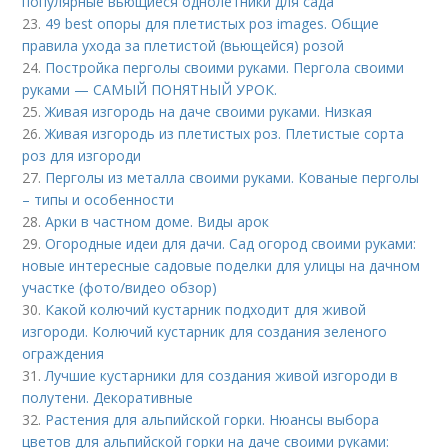
популярные вьющиеся однолетники для сада
23.
49 best опоры для плетистых роз images. Общие
правила ухода за плетистой (вьющейся) розой
24.
Постройка перголы своими руками. Пергола своими
руками — САМЫЙ ПОНЯТНЫЙ УРОК.
25.
Живая изгородь на даче своими руками. Низкая
26.
Живая изгородь из плетистых роз. Плетистые сорта
роз для изгороди
27.
Перголы из металла своими руками. Кованые перголы
– типы и особенности
28.
Арки в частном доме. Виды арок
29.
Огородные идеи для дачи. Сад огород своими руками:
новые интересные садовые поделки для улицы на дачном
участке (фото/видео обзор)
30.
Какой колючий кустарник подходит для живой
изгороди. Колючий кустарник для создания зеленого
ограждения
31.
Лучшие кустарники для создания живой изгороди в
полутени. Декоративные
32.
Растения для альпийской горки. Нюансы выбора
цветов для альпийской горки на даче своими руками: