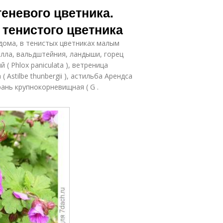
еневого цветника.
тенистого цветника
 дома, в тенистых цветниках малым
лла, вальдштейния, ландыши, горец
( Phlox paniculata ), ветреница
 Astilbe thunbergii ), астильба Арендса
 герань крупнокорневищная ( G .