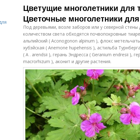
Цветущие многолетники для т
Цветочные многолетники для 
для
Под деревьями, возле заборов или у северной стены
количеством света обходятся почвопокровные тиаре
альпийский ( Aconogonon alpinum ), флокс метельчатый 
хубэйская ( Anemone hupehensis ), астильба Турнберга (
( A . arendsii ), герань Эндресса ( Geranium endresii ),
macrorhizum ), аконит и другие растения.