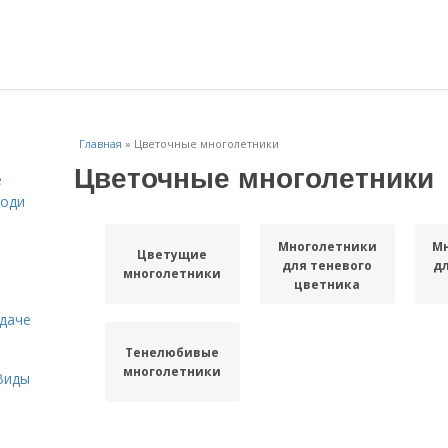
Главная
»
Цветочные многолетники
Цветочные многолетники
е
роди
Многолетники
М
Цветущие
для теневого
дл
многолетники
цветника
 даче
Тенелюбивые
многолетники
Виды