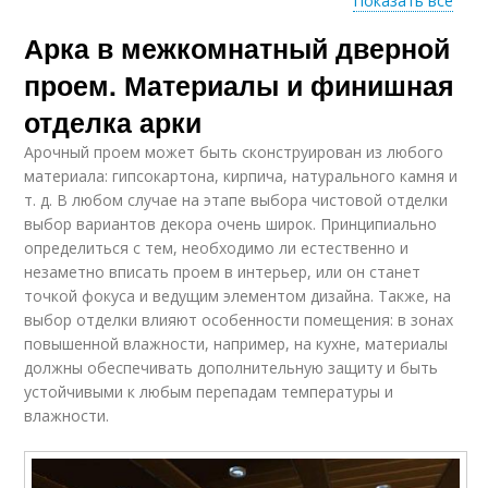
Показать все
Арка в межкомнатный дверной
Межкомнатные арки
Арки вместо дверей
проем. Материалы и финишная
отделка арки
Арочный проем может быть сконструирован из любого
Арки для низких
Сегментные арки
материала: гипсокартона, кирпича, натурального камня и
потолков
т. д. В любом случае на этапе выбора чистовой отделки
выбор вариантов декора очень широк. Принципиально
определиться с тем, необходимо ли естественно и
незаметно вписать проем в интерьер, или он станет
Прямоугольная арка
Квадратные арки
точкой фокуса и ведущим элементом дизайна. Также, на
выбор отделки влияют особенности помещения: в зонах
повышенной влажности, например, на кухне, материалы
должны обеспечивать дополнительную защиту и быть
устойчивыми к любым перепадам температуры и
Арки в современном
Межкомнатная арка
влажности.
интерьере