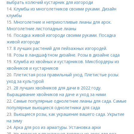
выбрать колючий кустарник для изгороди
14.
Клумбы из многолетников своими руками. Дизайн
клумбы
15.
Многолетние и неприхотливые лианы для арок.
Многолетние листопадные лианы
16.
Посадка живой изгороди своими руками. Посадка
живой изгороди
17.
8 лучших растений для пейзажных изгородей.
18.
Розы в ландшафтном дизайне. Розы в дизайне сада
19.
Клумба из хвойных и кустарников. Миксбордеры из
хвойников и кустарников
20.
Плетистая роза правильный уход. Плетистые розы:
уход за культурой
21.
28 лучших хвойников для дачи в 2022 году.
Выращивание хвойников на даче и уход за ними
22.
Самые популярные однолетние лианы для сада. Самые
популярные вьющиеся однолетники для сада
23.
Вьющиеся розы, как украшение вашего сада. Укрытие
на зиму
24.
Арка для роз из арматуры. Установка арки
25.
Не дорогая и практичная теплица из арок для роз