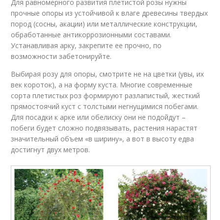
Для равномерного развития плетистой розы нужны
прочные опоры из устойчивой к влаге древесины твердых
пород (сосны, акации) или металлические конструкции,
обработанные антикоррозионными составами.
Устанавливая арку, закрепите ее прочно, по
возможности забетонируйте.
Выбирая розу для опоры, смотрите не на цветки (увы, их
век короток), а на форму куста. Многие современные
сорта плетистых роз формируют разлапистый, жесткий
прямостоячий куст с толстыми негнущимися побегами.
Для посадки к арке или обелиску они не подойдут –
побеги будет сложно подвязывать, растения нарастят
значительный объем «в ширину», а вот в высоту едва
достигнут двух метров.