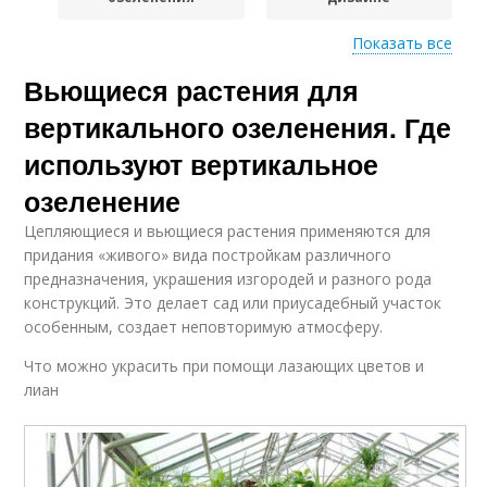
Показать все
Вьющиеся растения для
Озеленение с
Озеленение с
помощью
использованием
вертикального озеленения. Где
используют вертикальное
Лианы для
озеленение
Вертикальные
вертикального
поверхности
Цепляющиеся и вьющиеся растения применяются для
озеленения
придания «живого» вида постройкам различного
предназначения, украшения изгородей и разного рода
конструкций. Это делает сад или приусадебный участок
особенным, создает неповторимую атмосферу.
Растения для арки
Вертикальный сад
Что можно украсить при помощи лазающих цветов и
лиан
Конструкции для
вертикального
озеленения