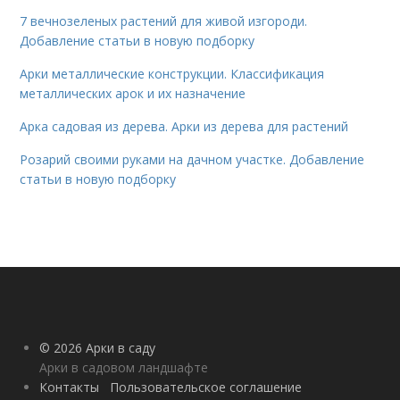
7 вечнозеленых растений для живой изгороди.
Добавление статьи в новую подборку
Арки металлические конструкции. Классификация
металлических арок и их назначение
Арка садовая из дерева. Арки из дерева для растений
Розарий своими руками на дачном участке. Добавление
статьи в новую подборку
© 2026 Арки в саду
Арки в садовом ландшафте
Контакты
Пользовательское соглашение