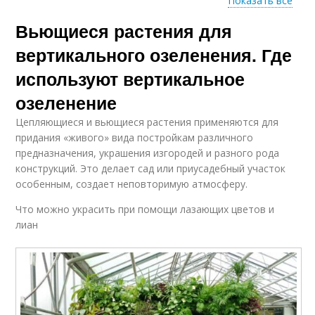
Показать все
Лианы для
Вьющиеся растения для
вертикального
Лианы для сада
озеленения
вертикального озеленения. Где
используют вертикальное
Конструкции для
Арки для
озеленение
вертикального
вертикального
Цепляющиеся и вьющиеся растения применяются для
озеленения
озеленения
придания «живого» вида постройкам различного
предназначения, украшения изгородей и разного рода
конструкций. Это делает сад или приусадебный участок
особенным, создает неповторимую атмосферу.
Что можно украсить при помощи лазающих цветов и
лиан