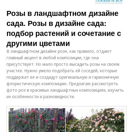
Показать все
Розы в ландшафтном дизайне
Розы на юге
Розы для новичков
сада. Розы в дизайне сада:
подбор растений и сочетание с
другими цветами
Парковые розы
Почвопокровные розы
В ландшафтном дизайне розе, как правило, отдают
главный акцент в любой композиции, где она
присутствует. Но мало просто высадить розы на своем
участке. Нужно умело подобрать ей соседей, которые
поддержат ее и создадут оригинальную и гармоничную
Композиции с розами
флористическую композицию. Предлагаю рассмотреть
фото роз в красивых ландшафтных композициях, изучить
их особенности и разновидности.