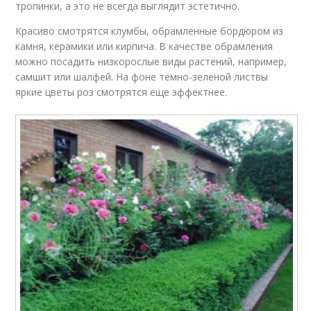
тропинки, а это не всегда выглядит эстетично.
Красиво смотрятся клумбы, обрамленные бордюром из
камня, керамики или кирпича. В качестве обрамления
можно посадить низкорослые виды растений, например,
самшит или шалфей. На фоне темно-зеленой листвы
яркие цветы роз смотрятся еще эффектнее.