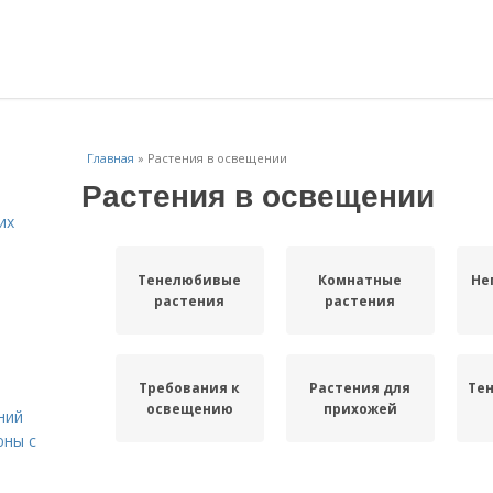
Главная
»
Растения в освещении
Растения в освещении
их
Тенелюбивые
Комнатные
Не
растения
растения
Требования к
Растения для
Те
освещению
прихожей
ний
юны с