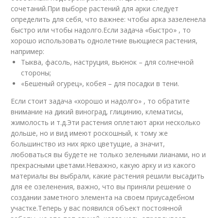
сочетаний.При выборе растений для арки следует
определить для себя, что важнее: чтобы арка зазеленела
быстро или чтобы надолго.Если задача «быстро» , то
хорошо использовать однолетние вьющиеся растения,
например:
Тыква, фасоль, наструция, вьюнок – для солнечной
стороны;
«Бешеный огурец», кобея – для посадки в тени.
Если стоит задача «хорошо и надолго» , то обратите
внимание на дикий виноград, глицинию, клематисы,
жимолость и т.д.Эти растения оплетают арки несколько
дольше, но и вид имеют роскошный, к тому же
большинство из них ярко цветущие, а значит,
любоваться вы будете не только зелеными лианами, но и
прекрасными цветами.Неважно, какую арку и из какого
материалы вы выбрали, какие растения решили высадить
для ее озеленения, важно, что вы приняли решение о
создании заметного элемента на своем приусадебном
участке.Теперь у вас появился объект постоянной