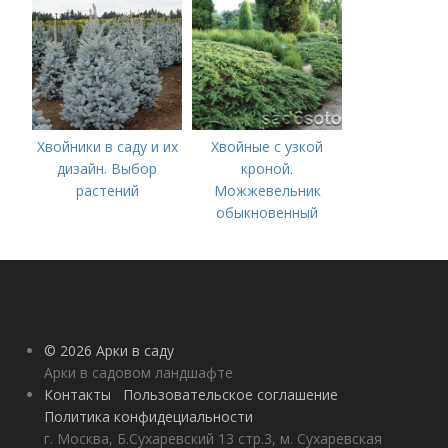
растениями в саду
Хвойники в саду и их
Хвойные с узкой
дизайн. Выбор
кроной.
растений
Можжевельник
обыкновенный
(Juniperus communis)
© 2026 Арки в саду
Арки в садовом ландшафте
Контакты
Пользовательское соглашение
Политика конфидециальности
г. Москва, Б.Сухаревский 13 стр.3, м. Сухаревская