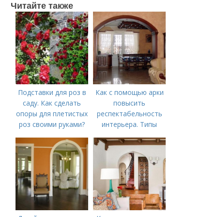
Читайте также
Подставки для роз в
Как с помощью арки
саду. Как сделать
повысить
опоры для плетистых
респектабельность
роз своими руками?
интерьера. Типы
арок, где и как их
используют в
интерьере квартиры