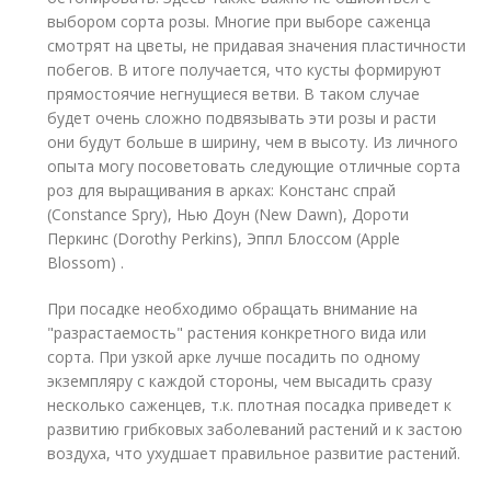
выбором сорта розы. Многие при выборе саженца
смотрят на цветы, не придавая значения пластичности
побегов. В итоге получается, что кусты формируют
прямостоячие негнущиеся ветви. В таком случае
будет очень сложно подвязывать эти розы и расти
они будут больше в ширину, чем в высоту. Из личного
опыта могу посоветовать следующие отличные сорта
роз для выращивания в арках: Констанс спрай
(Constance Spry), Нью Доун (New Dawn), Дороти
Перкинс (Dorothy Perkins), Эппл Блоссом (Apple
Blossom) .
При посадке необходимо обращать внимание на
"разрастаемость" растения конкретного вида или
сорта. При узкой арке лучше посадить по одному
экземпляру с каждой стороны, чем высадить сразу
несколько саженцев, т.к. плотная посадка приведет к
развитию грибковых заболеваний растений и к застою
воздуха, что ухудшает правильное развитие растений.