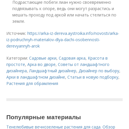
Подрастающие побеги лиан нужно своевременно
подвязывать к опоре, ведь они могут разрастись и
мешать проходу под аркой или начать стелиться по
земле.
Источник:
https://arka-iz-dereva.aystroika.info/novosti/arka-
iz-podruchnyh-materialov-dlya-dachi-osobennosti-
derevyannyh-arok
Категории:
Садовые арки
,
Садовая арка
,
Красота в
простоте
,
Арка во дворе
,
Советы от ландшафтного
дизайнера
,
Ландшафтный дизайнер
,
Дизайнер по выбору
,
Арки в ландшафтном дизайне
,
Статьи в новую подборку
,
Растения для обрамления
Популярные материалы
Тенелюбивые вечнозеленые растения для сада. Обзор