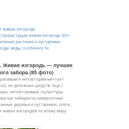
ят живые изгороди
строрастущая живая изгородь (65+
еленые растения и кустарники
роди: виды, особенности
. Живая изгородь — лучшие
го забора (85 фото)
 красивым и неповторим мечтает
ил, не денежных средств. Ещё с
боры, неповторимые скульптуры
ловатые лабиринты невероятных
анные деревья и кустарники, опять
 живых изгородей по всему миру