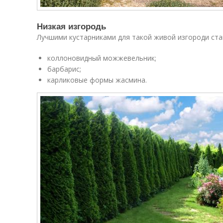
Низкая изгородь
Лучшими кустарниками для такой живой изгороди ста
коллоновидный можжевельник;
барбарис;
карликовые формы жасмина.