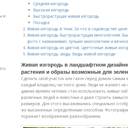
Средняя изгородь
Высокая изгородь
ы и
Быстрорастущая живая изгородь
Посадка
Живая изгородь в тени. За что в садоводстве цен
Живая изгородь быстрорастущая многолетняя. Бы
фото с названиями): лучшие многолетние и вечноз
Живая изгородь из цветов. Цветочные живые изго
Живая изгородь: виды. Виды живой изгороди
Живая изгородь в ландшафтном дизайне
его
растения и образы возможные для зелено
Сделать свой участок или газон перед домом самым
каждый владелец частного дома. Люди не жалеют ни с
давних времён человек стал использовать живые за
различных людей и животных и даже строить замыс
размеров. Для этого высаживались специально отобр
же высаженные определённым способом. Фотографии
поражает воображение разнообразием.