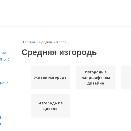
Главная
»
Средняя изгородь
Средняя изгородь
ний
юны с
Изгородь в
Живая изгородь
ландшафтном
даче
дизайне
Изгородь из
цветов
з
а