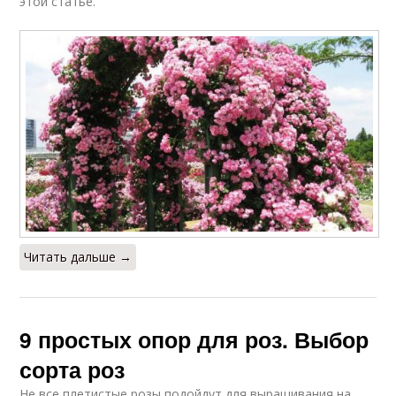
этой статье.
Опор для плетистых
Опоры для
роз
почвопокровных роз
Розы без опоры
Читать дальше →
9 простых опор для роз. Выбор
сорта роз
Не все плетистые розы подойдут для выращивания на