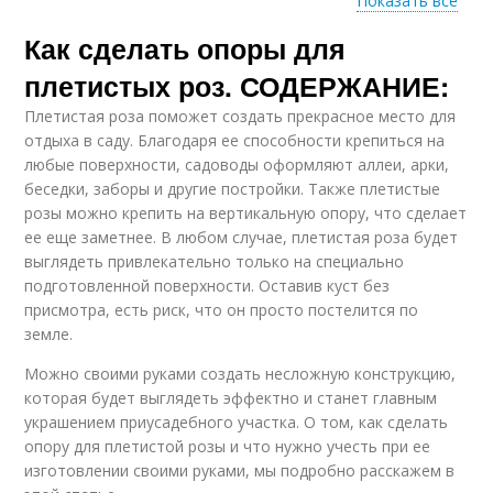
Показать все
Как сделать опоры для
Опор для роз
Металлический опор
плетистых роз. СОДЕРЖАНИЕ:
Плетистая роза поможет создать прекрасное место для
отдыха в саду. Благодаря ее способности крепиться на
Опоры для кустовых
любые поверхности, садоводы оформляют аллеи, арки,
Опоры для роз
роз
беседки, заборы и другие постройки. Также плетистые
розы можно крепить на вертикальную опору, что сделает
ее еще заметнее. В любом случае, плетистая роза будет
выглядеть привлекательно только на специально
подготовленной поверхности. Оставив куст без
Опор для цветов
Столбы с опорами
присмотра, есть риск, что он просто постелится по
земле.
Можно своими руками создать несложную конструкцию,
которая будет выглядеть эффектно и станет главным
Опоры для плетистых
Опор из металла
роз
украшением приусадебного участка. О том, как сделать
опору для плетистой розы и что нужно учесть при ее
изготовлении своими руками, мы подробно расскажем в