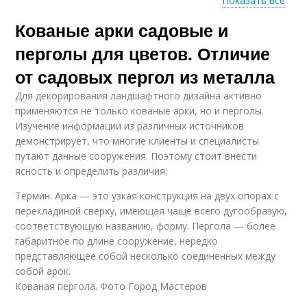
Показать все
Кованые арки садовые и
Перголы для
Пергола из
плетистых растений
профильной трубы
перголы для цветов. Отличие
от садовых пергол из металла
Для декорирования ландшафтного дизайна активно
Арочная пергола
Простая пергола
применяются не только кованые арки, но и перголы.
Изучение информации из различных источников
демонстрирует, что многие клиенты и специалисты
путают данные сооружения. Поэтому стоит внести
ясность и определить различия:
Термин. Арка — это узкая конструкция на двух опорах с
перекладиной сверху, имеющая чаще всего дугообразую,
соответствующую названию, форму. Пергола — более
габаритное по длине сооружение, нередко
представляющее собой несколько соединенных между
собой арок.
Кованая пергола. Фото Город Мастеров