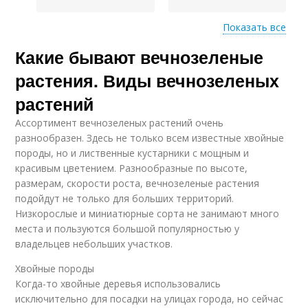
Показать все
Растения в
Какие бывают вечнозеленые
Растения для
ландшафтном
озеленения
дизайне
растения. Виды вечнозеленых
растений
Ассортимент вечнозеленых растений очень
Растения для
Растения для сада
разнообразен. Здесь не только всем известные хвойные
создания
породы, но и лиственные кустарники с мощным и
красивым цветением. Разнообразные по высоте,
размерам, скорости роста, вечнозеленые растения
подойдут не только для больших территорий.
Вечнозеленые
Растения для клумбы
Низкорослые и миниатюрные сорта не занимают много
кустарники
места и пользуются большой популярностью у
владельцев небольших участков.
Хвойные породы
Морозостойкие
Садовые растения
Когда-то хвойные деревья использовались
растения
исключительно для посадки на улицах города, но сейчас