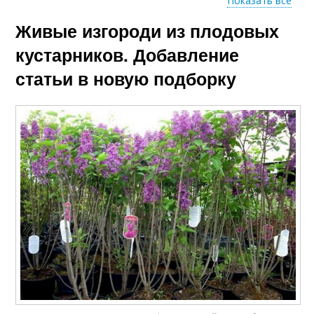
Показать все
Живые изгороди из плодовых
Изгородь из разных
кустарников
кустарников. Добавление
статьи в новую подборку