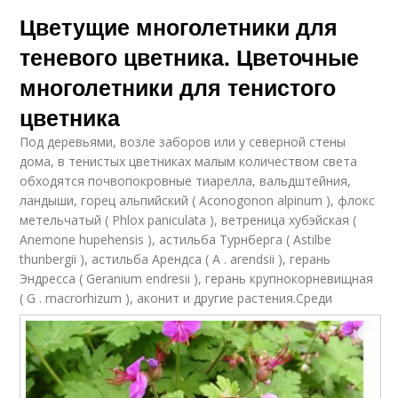
Цветущие многолетники для
теневого цветника. Цветочные
многолетники для тенистого
цветника
Под деревьями, возле заборов или у северной стены
дома, в тенистых цветниках малым количеством света
обходятся почвопокровные тиарелла, вальдштейния,
ландыши, горец альпийский ( Aconogonon alpinum ), флокс
метельчатый ( Phlox paniculata ), ветреница хубэйская (
Anemone hupehensis ), астильба Турнберга ( Astilbe
thunbergii ), астильба Арендса ( A . arendsii ), герань
Эндресса ( Geranium endresii ), герань крупнокорневищная
( G . macrorhizum ), аконит и другие растения.
Среди